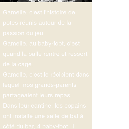
Gamelle, c'est l'histoire de
potes réunis autour de la
passion du jeu.
Gamelle, au baby-foot, c'est
quand la balle rentre et ressort
de la cage.
Gamelle, c'est le récipient dans
lequel nos grands-parents
partageaient leurs repas.
Dans leur cantine, les copains
ont installé une salle de bal à
côté du bar, 4 baby-foot, 1