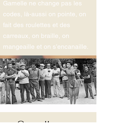
Gamelle ne change pas les
codes, là-aussi on pointe, on
fait des roulettes et des
carreaux, on braille, on
mangeaille et on s'encanaille.
Gamelle vous